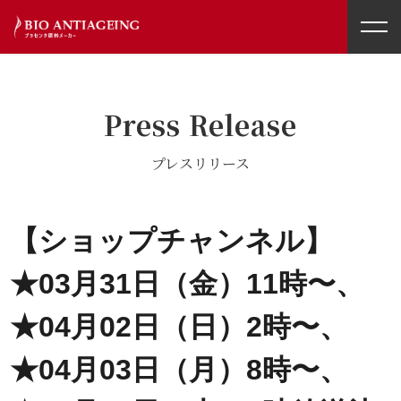
toggl
navig
Press Release
プレスリリース
【ショップチャンネル】
★03月31日（金）11時〜、
★04月02日（日）2時〜、
★04月03日（月）8時〜、