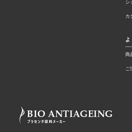
シ
カ
よ
商
ご