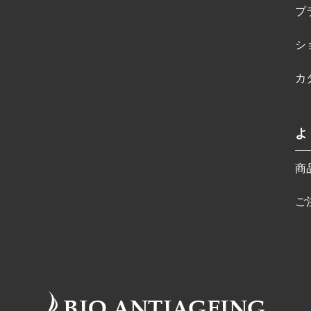
プ
シ
カ
よ
商
ご