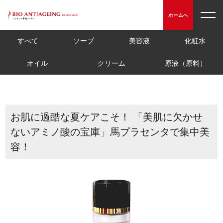
toggl
ホームへ
navig
すべて
ソープ
美容液
化粧水
オイル
クリーム
原液（原料）
お肌に過酷な夏ケアこそ！ 「美肌に欠かせ
ないアミノ酸の宝庫」馬プラセンタで集中美
容！