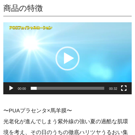
商品の特徴
動
画
プ
レ
ー
ヤ
00:00
00:32
ー
〜PUAプラセンタ×馬羊膜〜
光老化が進んでしまう紫外線の強い夏の過酷な肌環
境を考え、その日のうちの徹底ハリツヤうるおい集