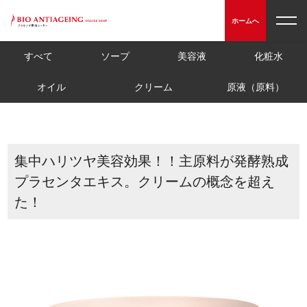
toggl
ホームへ
navig
すべて
ソープ
美容液
化粧水
オイル
クリーム
原液（原料）
集中ハリツヤ美容効果！！主原料が発酵熟成
プラセンタエキス。クリームの概念を超え
た！