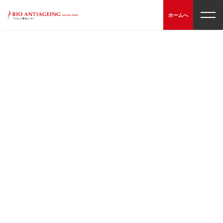
t
ホームへ
o
g
g
l
e
n
a
v
i
g
a
t
i
o
n